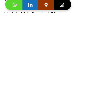
Bonus
 : Snack gratis setiap kali 
pertemuan kelas. 
Info Jadwal Kelas Korea Anak di Bandung : 
081219000942
Segera hubungi konsultan studi kami dan 
klaim
 "Promo first visit mu segera". 
Informasi 
Buku
dan
 Video 
Testimoni
:
https://video.wixstatic.com/video/4e4695_f
d1e2b567dd7479baba7b32024f751df/1080
p/mp4/file.mp4
Testimonial Peserta Kursus Korea :