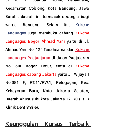
Jl. Ir. H. Juanda No.84, Lebakgede, 
Kecamatan Coblong, Kota Bandung, Jawa 
Barat , daerah ini termasuk strategis bagi 
warga Bandung. Selain itu, 
Kukche 
Languages
 juga membuka cabang 
Kukche 
Languages 
Bogor
 Ahmad Yani
 yaitu di Jl. 
Ahmad Yani No. 124 Tanahsareal dan
Kukche 
Languages Padjadjaran
 di Jalan Padjajaran 
No. 60E Bogor Timur, serta di 
Kukche 
Languages cabang Jakarta
 yaitu Jl. Wijaya I 
No.381 F, RT.11/RW.1, Petogogan, Kec. 
Kebayoran Baru, Kota Jakarta Selatan, 
Daerah Khusus Ibukota Jakarta 12170 (Lt. 3 
Klinik Dent Smile).
Keunggulan Kursus Terbaik 