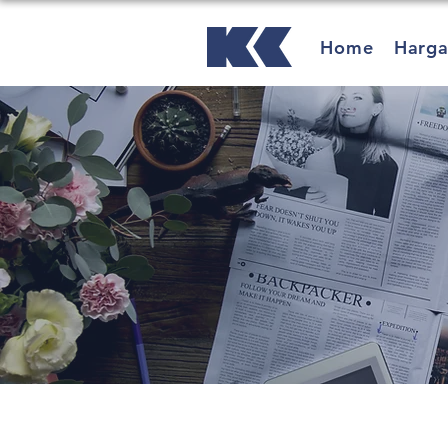
Home
Harg