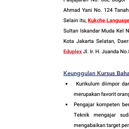
Ahmad Yani No. 124 Tanahsa
Selain itu, 
Kukche Language
Sultan Iskandar Muda Kel 
Kota Jakarta Selatan, Dae
Eduplex
 Jl. Ir. H. Juanda 
Keunggulan 
Kursus Bah
 Kurikulum diimpor dari Prancis, sehingga materi yang dipelajar sesuai standar dan 
merupakan favorit orang
Pengajar kompeten ber
Teknik mengajar sud
mengabaikan target pem