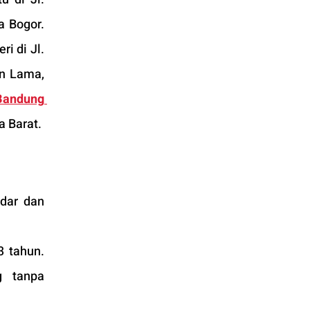
 Bogor. 
i di Jl. 
n Lama, 
andung 
a Barat.
 tahun. 
 tanpa 