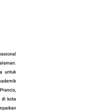
asional 
alaman. 
 untuk 
kademik 
rancis, 
di kota 
mpaikan 