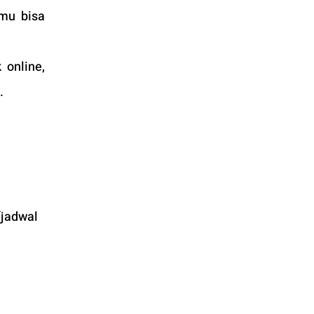
mu bisa 
online, 
.
jadwal 