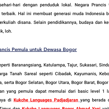
ehari-hari dengan penduduk lokal. Negara Prancis 
 terbaik. Hal ini membuat generasi muda Indonesia b
erkuliah disana. Selain pendidikannya, budaya dan ke
k, loh.
ancis Pemula untuk Dewasa Bogor
erti Baranangsiang, Katulampa, Tajur, Sukasari, Sinda
arga Tanah Sareal seperti Cibadak, Kayumanis, Kebo
 serta Bogor Selatan, Bogor Utara, Bogor Barat, Bogor
an yang pemula dapat memulai dari basic level 1 la
nya di 
Kukche Languages Padjadjaran
yang berada d
Timur dan 
Kukche Languages Bogor Ahmad Yani
 yai