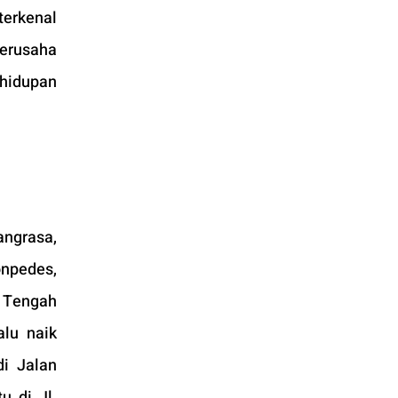
terkenal 
erusaha 
hidupan 
ngrasa, 
npedes, 
 Tengah 
lu naik 
i Jalan 
tu di Jl. 