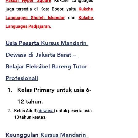
Paskal Hyper Square
 Kukche Languages 
juga tersedia di Kota Bogor, yaitu 
Ku
kche 
Languages Sholeh Iskandar
 dan 
Kukche 
Languages Padjajaran
.
Usia Pes
erta 
Kursus Mandarin 
Dewasa di Jakarta Barat – 
Belajar Fleksibel Bareng Tutor 
Profesional!
Kelas Primary untuk usia 6-
12 tahun.
Kelas Adult (
dewasa
) untuk peserta usia 
13 tahun keatas.
Keunggulan 
Kursus Mandarin 