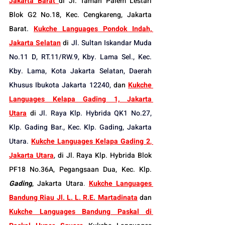
Jakarta Barat 
di 
Jl. Taman Palem Lestari 
Blok G2 No.18, Kec. Cengkareng, Jakarta 
Barat
. 
Kukche Languages Pondok Indah, 
Jakarta Selatan
 di
Jl. Sultan Iskandar Muda 
No.11 D, RT.11/RW.9, Kby. Lama Sel., Kec. 
Kby. Lama, Kota Jakarta Selatan, Daerah 
Khusus Ibukota Jakarta 12240
,
 dan 
Kukche 
Languages Kelapa Gading 1, Jakarta 
Utara
 di
Jl. Raya Klp. Hybrida QK1 No.27, 
Klp. Gading Bar., Kec. Klp. Gading, Jakarta 
Utara.
Kukche Languages Kelapa Gading 2
, 
Jakarta Utara
, di 
Jl. Raya Klp. Hybrida Blok 
PF18 No.36A, Pegangsaan Dua, Kec. Klp. 
Gading
, Jakarta Utara
.
Kukche Languages 
Bandung Riau Jl. L. L. R.E. Martadinata
dan 
Kukche Languages Bandung Paskal di 