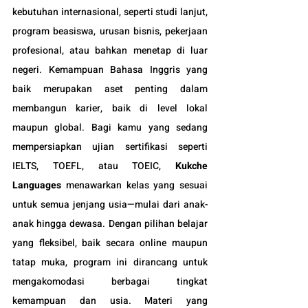
kebutuhan internasional, seperti studi lanjut, 
program beasiswa, urusan bisnis, pekerjaan 
profesional, atau bahkan menetap di luar 
negeri. Kemampuan Bahasa Inggris yang 
baik merupakan aset penting dalam 
membangun karier, baik di level lokal 
maupun global. Bagi kamu yang sedang 
mempersiapkan ujian sertifikasi seperti 
IELTS, TOEFL, atau TOEIC, 
Kukche 
Languages
 menawarkan kelas yang sesuai 
untuk semua jenjang usia—mulai dari anak-
anak hingga dewasa. Dengan pilihan belajar 
yang fleksibel, baik secara online maupun 
tatap muka, program ini dirancang untuk 
mengakomodasi berbagai tingkat 
kemampuan dan usia. Materi yang 