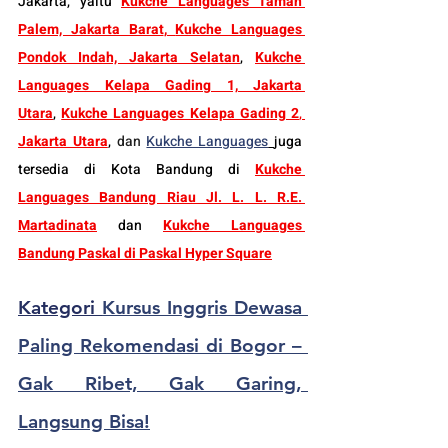
Jakarta, yaitu 
Kukche Languages Taman 
Palem, Jakarta Barat
, 
Kukche Languages 
Pondok Indah, Jakarta Selatan
, 
Kukche 
Languages Kelapa Gading 1, Jakarta 
Utara
, 
Kukche Languages Kelapa Gading 2
, 
Jakarta Utara
, 
dan
Kukche Languages
juga 
tersedia di Kota Bandung di 
Kukche 
Languages Bandung Riau Jl. L. L. R.E. 
Martadinata
dan 
Kukche Languages 
Bandung Paskal di Paskal Hyper Square
Kategori 
Kursus Inggris Dewasa 
Paling Rekomendasi di Bogor – 
Gak Ribet, Gak Garing, 
Langsung Bisa!