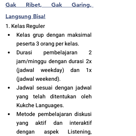
Gak Ribet, Gak Garing, 
Langsung Bisa!
1. Kelas Reguler 
Kelas grup dengan maksimal 
peserta 3 orang per kelas.
Durasi pembelajaran 2 
jam/minggu dengan durasi 2x 
(jadwal weekday) dan 1x 
(jadwal weekend).
Jadwal sesuai dengan jadwal 
yang telah ditentukan oleh 
Kukche Languages.
Metode pembelajaran diskusi 
yang aktif dan interaktif 
dengan aspek Listening, 