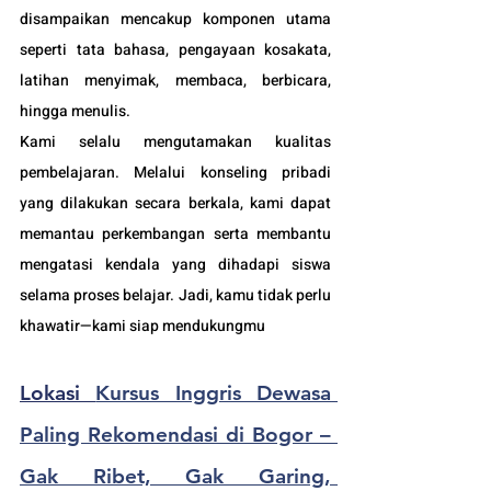
disampaikan mencakup komponen utama 
seperti tata bahasa, pengayaan kosakata, 
latihan menyimak, membaca, berbicara, 
hingga menulis.
Kami selalu mengutamakan kualitas 
pembelajaran. Melalui konseling pribadi 
yang dilakukan secara berkala, kami dapat 
memantau perkembangan serta membantu 
mengatasi kendala yang dihadapi siswa 
selama proses belajar. Jadi, kamu tidak perlu 
khawatir—kami siap mendukungmu
Lokasi 
Kursus Inggris Dewasa 
Paling Rekomendasi di Bogor – 
Gak Ribet, Gak Garing, 