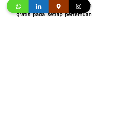
Bonus
: Snack dan minuman 
gratis pada setiap pertemuan 
kelas. 
Informasi Jadwal 
Kursus 
Inggris anak di Kelapa 
Gading yang seru dan 
jadwal fleksibel
+628176000095
Klaim 
"Promo first visit mu 
segera"
 saat Anda 
menghubungi konsultan studi 
kami.