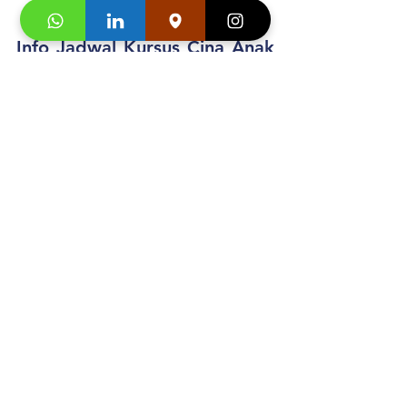
pertemuan kelas.
Info 
Jadwal 
Kursus Cina Anak 
Online/Daring Kurikulum 
Internasional di Jakarta
: 
0
812-1900-0942
Buku Asli Import dari 
Cina (HSK
)
  adult dan 
Junior
Segera hubungi konsultan studi kami dan 
klaim
"Promo first visit mu segera
". 
https://video.wixstatic.com/video/3e0a04_9
d2d138be1ca4dedaa319baa9bf2eacd/1080
p/mp4/file.mp4