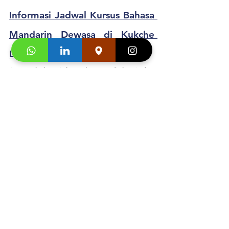
Informasi Jadwal 
Kursus Bahasa 
Mandarin Dewasa
 di Kukche 
Languages
: 
+628176000095
Segera hubungi konsultan studi kami dan 
klaim
"
Promo first visit mu segera
"
. 
Testimoni 
Kursus Bahasa 
Mandarin Dewasa
 di Kukche 
Languages:
Gabby Aurelia
 : "
It is such an amazing 
experience to take a language course at one 
of the best language courses in town. I have 
been taking Mandarin courses at Kukche for 
about six months. The staff is very patient 