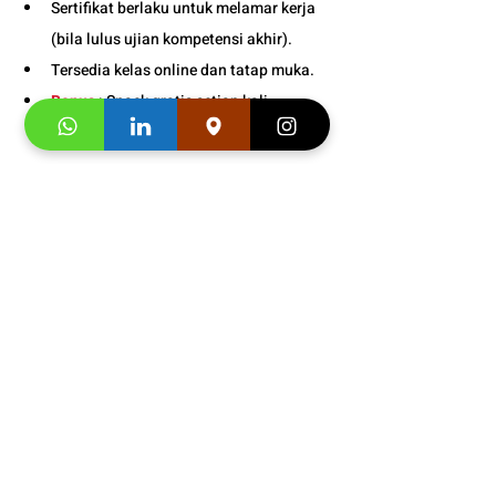
Sertifikat berlaku untuk melamar kerja 
(bila lulus ujian kompetensi akhir).
Tersedia kelas online dan tatap muka. 
Bonus
 : Snack gratis setiap kali 
pertemuan kelas. 
Informasi Jadw
al 
Kursus 
Bahasa Mandarin Dewasa di 
Bogor – Belajar Seru dan 
+628176000095
Nyaman!
Klaim 
"Promo first visit mu segera"
 saat 
Anda menghubungi konsultan studi kami.
Testimonial 
Kursus Bahasa 
Mandarin Dewasa di Bogor – 