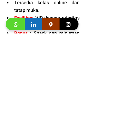
Tersedia kelas online dan 
tatap muka. 
Fasilitas:
 VIP dengan prioritas 
tinggi. 
Bonus 
: Snack dan minuman 
gratis pada setiap pertemuan 
kelas. 
Informasi 
Jadwal 
Kursus 
Bahasa Korea Online untuk 
Warga Bandung – Belajar 
Nyaman dari Rumah!
: 
+628176000095
Segera hubungi konsultan studi kami dan 