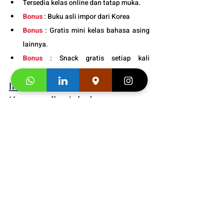
Tersedia kelas online dan tatap muka. 
Bonus
 : Buku asli impor dari Korea
Bonus
 : Gratis mini kelas bahasa asing 
lainnya.
Bonus
 : Snack gratis setiap kali 
pertemuan kelas. 
Info Jadwal Kursus bahasa 
Korea online/ daring 
bersertifikat
: 
0811-8800-659
Buku Asli Import dari 
Korea  Adult
 dan 
Junior 
Segera hubungi konsultan studi kami dan 
klaim
"Promo first visit mu segera
". 
https://video.wixstatic.com/video/f1a799_3
a1db22375cf4549bacbe864886f2a39/1080
p/mp4/file.mp4