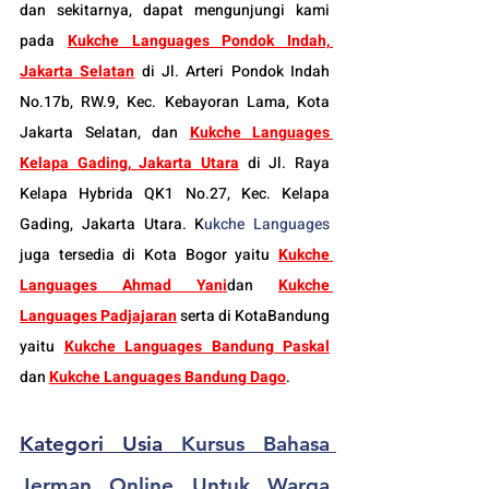
dan sekitarnya, dapat mengunjungi kami 
pada 
Kukche Languages Pondok Indah, 
Jakarta Selatan
 di Jl. Arteri Pondok Indah 
No.17b, RW.9, Kec. Kebayoran Lama, Kota 
Jakarta Selatan, dan 
Kukche Languages 
Kelapa Gading, Jakarta Utara
 di Jl. Raya 
Kelapa Hybrida QK1 No.27, Kec. Kelapa 
Gading, Jakarta Utara. K
ukche Languages
juga tersedia di Kota Bogor yaitu 
Kukche 
Languages Ahmad Yani
dan 
Kukche 
Languages Padjajaran
 serta di KotaBandung 
yaitu 
Kukche Languages Bandung Paskal
dan 
Kukche Languages Bandung Dago
.
Kategori Usia 
Kursus Bahasa 
Jerman Online Untuk Warga 