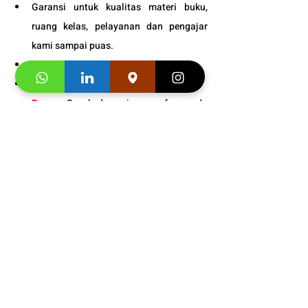
Garansi untuk kualitas materi buku, 
ruang kelas, pelayanan dan pengajar 
kami sampai puas.
Tersedia kelas online dan tatap muka. 
Fasilitas
:
 VIP dengan prioritas tinggi. 
Bonus
: Snack dan minuman free pada 
setiap pertemuan kelas. 
Informasi Jadwal 
Kursus Bahasa 
Jerman Online Untuk Warga 
Fatmawati Jakarta Selatan– 
Belajar Seru Fleksibel dari 
+
Rumah!
628176000095
Segera hubungi konsultan studi kami dan 