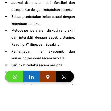
Jadwal dan materi lebih fleksibel dan 
disesuaikan dengan kebutuhan peserta. 
Bebas pembatalan kelas sesuai dengan 
ketentuan berlaku. 
Metode pembelajaran diskusi yang aktif 
dan interaktif dengan aspek Listening, 
Reading, Writing, dan Speaking.
Pemantauan nilai akademik dan 
konseling personal secara berkala.
Sertifikat berlaku secara nasional 
Tersedia kelas online dan tatap muka. 
Fasilitas
:
 VIP dengan prioritas tinggi. 
Bonus
: Snack dan minuman gratis pada 
setiap pertemuan kelas. 
Informasi 
Jadwal 
Kursus Bahasa 