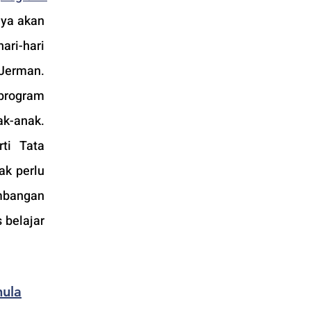
ya akan 
ri-hari 
Jerman. 
rogram 
k-anak. 
i Tata 
k perlu 
mbangan 
belajar 
mula