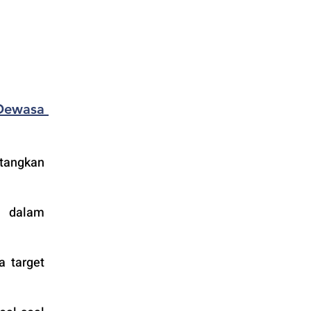
ewasa 
tangkan 
n dalam 
 target 