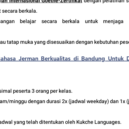
jian internasional Goethe-Zertifikat
 dengan pelatihan so
t secara berkala.
ngan belajar secara berkala untuk menjaga ku
atau tatap muka yang disesuaikan dengan kebutuhan pese
Bahasa Jerman Berkualitas di Bandung Untuk 
imal peserta 3 orang per kelas.
jam/minggu dengan durasi 2x (jadwal weekday) dan 1x (
adwal yang telah ditentukan oleh Kukche Languages.