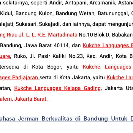
ekitarnya, seperti Andir, Antapani, Arcamanik, Astana
Kidul, Bandung Kulon, Bandung Wetan, Batununggal, C
jati, Sukasari, Sukajadi, dan lainnya, dapat mengunjun
 Riau Jl. L. L. R.E. Martadinata
 No.10 Blok D, Babakan 
Bandung, Jawa Barat 40114, dan 
Kukche Languages B
uare
, Ruko, Jl. Pasir Kaliki No.23, Kec. Andir, Kota B
ersedia di Kota Bogor, yaitu 
Ku
kche Languages 
ges Padjajaran 
serta di Kota Jakarta, yaitu 
Kukche La
atan, 
Kukche Languages Kelapa Gading
lem, Jakarta Barat
.
ahasa Jerman Berkualitas di Bandung Untuk 