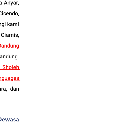
 Anyar, 
icendo, 
gi kami 
Ciamis, 
andung 
andung. 
Sholeh 
nguages 
, Jakarta Utara, dan 
Dewasa 