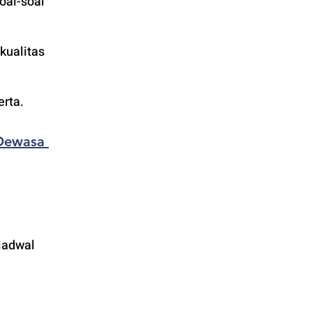
al-soal 
alitas 
rta. 
Dewasa 
jadwal 