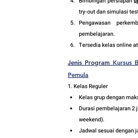
Bimbingan persiapan 
u
try-out dan simulasi tes
Pengawasan perkemba
pembelajaran.
Tersedia kelas online 
Jenis Program 
Kursus 
Pemula
1. Kelas Reguler 
Kelas grup dengan maks
Durasi pembelajaran 2 
weekend).
Jadwal sesuai dengan j