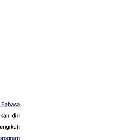
 Bahasa 
an diri 
ngikuti 
rogram 