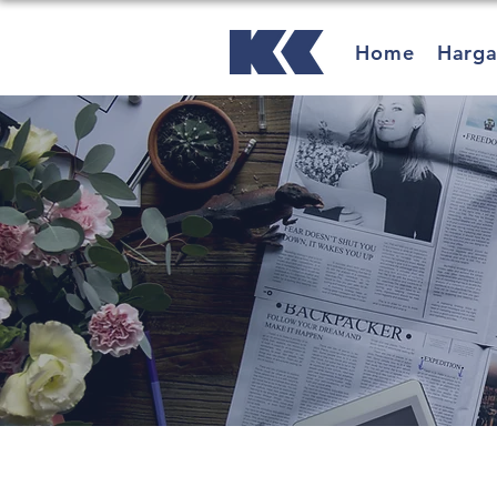
Home
Harg