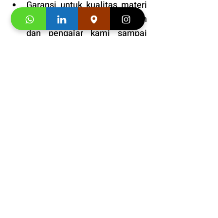
Garansi untuk kualitas materi 
buku, ruang kelas, pelayanan 
dan pengajar kami sampai 
puas.
Tersedia kelas online dan 
tatap muka. 
Fasilitas
: VIP dengan prioritas 
tinggi. 
Bonus
: Snack dan minuman 
gratis pada setiap pertemuan 
kelas. 
Informasi Jadwal 
Kursus 
Bahasa Inggris Anak di Bogor 
– Belajar Seru, Bikin Anak Jadi 