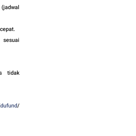
(jadwal 
cepat. 
 sesuai 
 tidak 
E
dufund
/ 