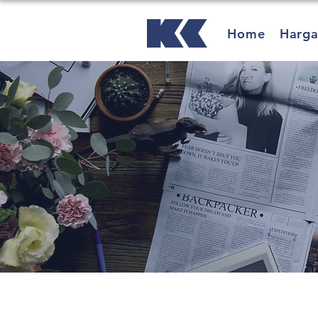
Home
Harg