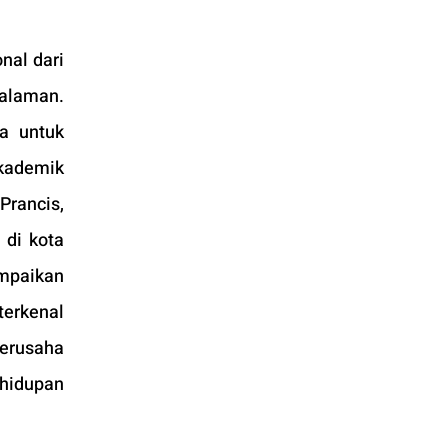
al dari 
alaman. 
 untuk 
kademik 
rancis, 
di kota 
mpaikan 
terkenal 
erusaha 
hidupan 