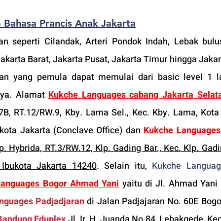
 Bahasa Prancis Anak Jakarta
an seperti Cilandak
, Arteri Pondok Indah, Lebak bulus
karta Barat, Jakarta Pusat, Jakarta Timur hingga Jakart
an yang pemula dapat memulai dari basic level 1 la
nya. Alamat 
Kukche Languages cabang Jakarta
 Selat
B, RT.12/RW.9, Kby. Lama Sel., Kec. Kby. Lama, Kota 
kota Jakarta (Conclave Office) dan 
Kukche Languages 
p. Hybrida, RT.3/RW.12, Klp. Gading Bar., Kec. Klp. Gadi
 Ibukota Jakarta 14240
. Selain itu, 
Kukche Languag
Languages 
Bogor
 Ahmad Yani
 yaitu di Jl. Ahmad Yani 
nguages Padjadjaran
di Jalan Padjajaran No. 60E Bogor
Bandung Eduplex
 Jl. Ir. H. Juanda No.84, Lebakgede, Ke