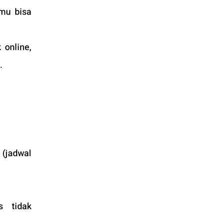
mu bisa 
online, 
.
(jadwal 
 tidak 