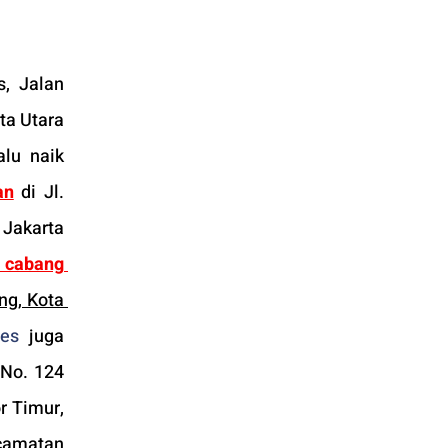
, Jalan 
a Utara 
lu naik 
an
 di Jl. 
Jakarta 
cabang 
ng, Kota 
es
 juga 
No. 124 
 Timur, 
camatan 