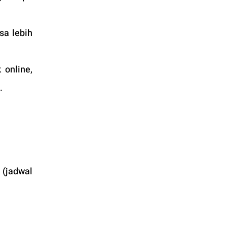
a lebih 
online, 
.
(jadwal 