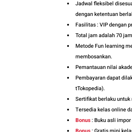
Jadwal fleksibel dises
dengan ketentuan berla
Fasilitas : VIP dengan pr
Total jam adalah 70 jam
Metode Fun learning men
membosankan.
Pemantauan nilai akade
Pembayaran dapat dilaku
tTokopedia).
Sertifikat berlaku untuk
Tersedia kelas online d
Bonus
 : Buku asli impo
Bonus
 : Gratis mini kel