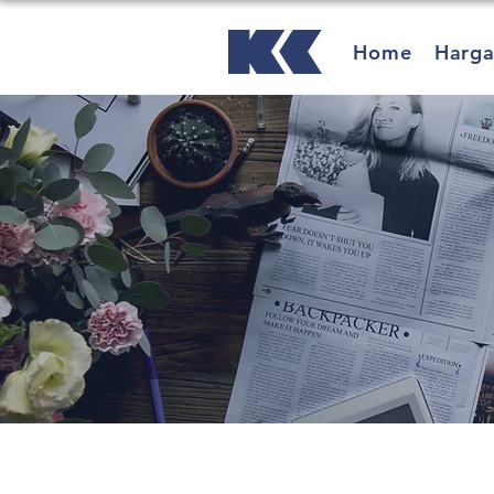
Home
Harg