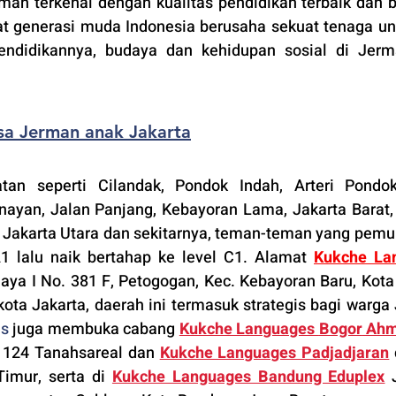
man terkenal dengan kualitas pendidikan terbaik dan b
at generasi muda Indonesia berusaha sekuat tenaga unt
pendidikannya, budaya dan kehidupan sosial di Jerm
asa Jerman anak Jakarta
tan seperti Cilandak
, Pondok Indah, Arteri Pondok
nayan, Jalan Panjang, Kebayoran Lama, Jakarta Barat, 
 Jakarta Utara dan sekitarnya, teman-teman yang pemul
1 lalu naik bertahap ke level C1. Alamat 
Kukche Lan
ijaya I No. 381 F, Petogogan, Kec. Kebayoran Baru, Kota 
ota Jakarta, daerah ini termasuk strategis bagi warga J
es
 juga membuka cabang 
Kukche Languages 
Bogor
 Ahm
. 124 Tanahsareal dan
Kukche Languages Padjadjaran
imur, serta di 
Kukche Languages Bandung Eduplex
 