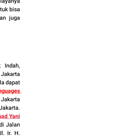
iayanya 
uk bisa 
an juga 
 Indah, 
Jakarta 
a dapat 
guages 
Jakarta 
akarta. 
ad Yani
di Jalan 
Jl. Ir. H. 