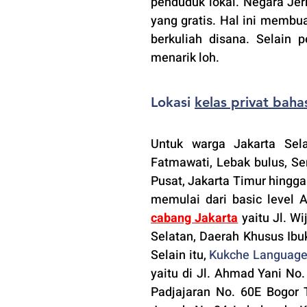
penduduk lokal. Negara 
Jer
yang gratis. Hal ini membu
berkuliah disana. Selain 
menarik loh.
Lokasi 
kelas privat bah
Untuk warga Jakarta Sela
Fatmawati, Lebak bulus, Se
Pusat, Jakarta Timur hingga
memulai dari basic level A
cabang Jakarta
 yaitu Jl. W
Selatan, Daerah Khusus Ibuk
Selain itu, 
Kukche Languag
yaitu di Jl. Ahmad Yani No
Padjajaran No. 60E Bogor T