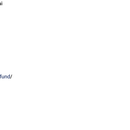
i 
fund
/ 