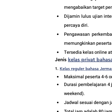
mengabaikan target pem
Dijamin lulus ujian in
percaya diri.
Pengawasan perkembang
memungkinkan peserta a
Tersedia kelas online 
Jenis 
kelas privat bahas
1. 
Kelas reguler 
bahasa Jerma
Maksimal peserta 4-6 or
Durasi pembelajaran 4 
weekend).
Jadwal sesuai dengan j
Total jam adalah 80 jam