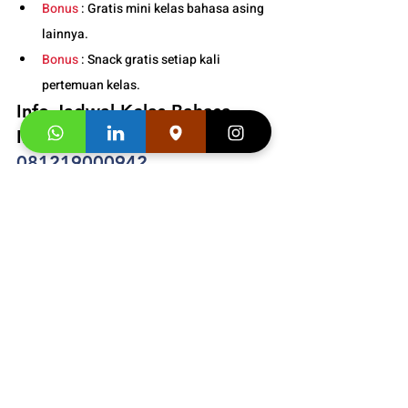
Bonus
 : Gratis mini kelas bahasa asing 
lainnya.
Bonus
 : Snack gratis setiap kali 
pertemuan kelas. 
Info Jadwal Kelas Bahasa 
Inggris Anak di Bandung : 
081219000942
Segera hubungi konsultan studi kami dan 
klaim
 "Promo first visit mu segera".
Informasi 
Buku
dan
 Video Testimoni :
https://www.youtube.com/watch?
v=dTBUh0CozYY