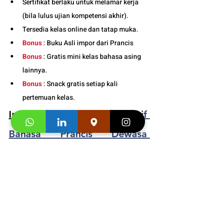
Sertifikat berlaku untuk melamar kerja 
(bila lulus ujian kompetensi akhir).
Tersedia kelas online dan tatap muka. 
Bonus
 : Buku Asli impor dari Prancis
Bonus
 : Gratis mini kelas bahasa asing 
lainnya.
Bonus
 : Snack gratis setiap kali 
pertemuan kelas. 
Info Jadwal 
Kelas Intensif 
Bahasa Prancis Dewasa 
Online/Daring Bandung
 : 
081219000942
Segera hubungi konsultan studi kami dan 
klaim
"Promo first visit mu segera
". 
Informasi 
Buku
 dan 
Video Testimoni
 :