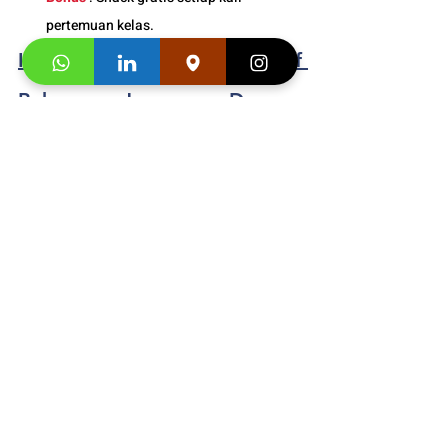
pertemuan kelas. 
Info Jadwal 
Kelas Intensif 
Bahasa Jepang Dewasa 
Online/ Daring Bandung
: 
0812-1900-0942
Buku Asli Import dari 
Jepang Adult
 dan 
Junior 
Segera hubungi konsultan studi kami dan 
klaim
"Promo first visit mu segera
". 
https://video.wixstatic.com/video/3e0a04_a
a16df72b48b4abf8ef6ad330f00a2d6/1080p
/mp4/file.mp4