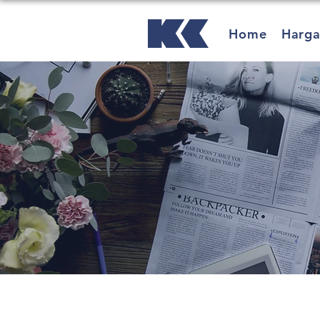
Home
Harg