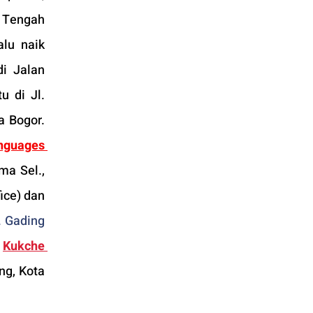
 Tengah 
lu naik 
i Jalan 
tu di Jl. 
 Bogor. 
nguages 
a Sel., 
Kec. Kby. Lama, Kota Jakarta Selatan, Daerah Khusus Ibukota Jakarta (Conclave Office) dan 
. Gading 
 
Kukche 
g, Kota 