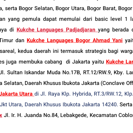
 serta Bogor Selatan, Bogor Utara, Bogor Barat, Bogor
an yang pemula dapat memulai dari basic level 1 la
nya di 
Kukche Languages Padjadjaran
yang berada d
Timur dan 
Kukche Languages Bogor Ahmad Yani
 yai
real, kedua daerah ini termasuk strategis bagi warga
s juga membuka cabang  di Jakarta
yaitu 
Kukche La
 Jl. Sultan Iskandar Muda No.17B, RT.12/RW.9, Kby. Lam
akarta Utara 
di Jl. Raya Klp. Hybrida, RT.3/RW.12, Klp
a Jkt Utara, Daerah Khusus Ibukota Jakarta 14240.
 Serta
x
 Jl. Ir. H. Juanda No.84, Lebakgede, Kecamatan Coblon