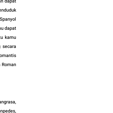
an dapat 
enduduk 
Spanyol 
u dapat 
tu kamu 
 secara 
omantis 
a Roman 
ngrasa, 
npedes, 