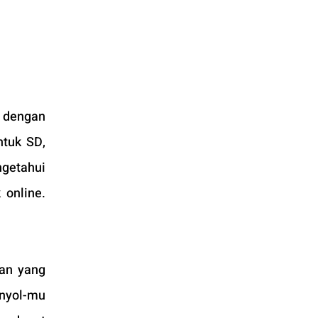
 dengan 
tuk SD, 
etahui 
online. 
an yang 
nyol-mu 