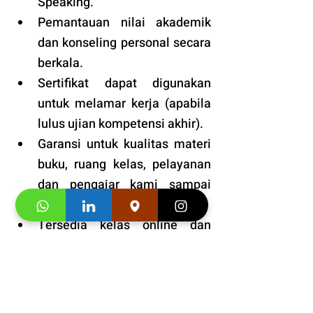
Speaking.
Pemantauan nilai akademik 
dan konseling personal secara 
berkala.
Sertifikat dapat digunakan 
untuk melamar kerja (apabila 
lulus ujian kompetensi akhir).
Garansi untuk kualitas materi 
buku, ruang kelas, pelayanan 
dan pengajar kami sampai 
puas.
Tersedia kelas online dan 
tatap muka. 
Fasilitas
: VIP dengan prioritas 
tinggi. 
Bonus
: Snack dan minuman 