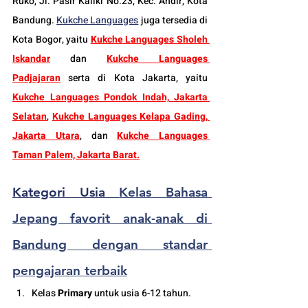
Ruko, Jl. Pasir Kaliki No.23, Kec. Andir, Kota 
Bandung. 
K
ukche Languages
 juga tersedia di 
Kota Bogor, yaitu 
Kukche Languages Sholeh 
Iskandar
dan 
Kukche Languages 
Padjajaran
 serta di Kota Jakarta, yaitu 
Kukche Languages Pondok Indah, Jakarta 
Selatan
, 
Kukche Languages Kelapa Gading, 
Jakarta Utara
, dan 
Kukche Languages 
Taman Palem, Jakarta Barat.
Kategori Usia 
Kelas Bahasa 
Jepang favorit anak-anak di 
Bandung dengan standar 
pengajaran terbaik
K
elas 
Primary
 untuk usia 6-12 tahun.