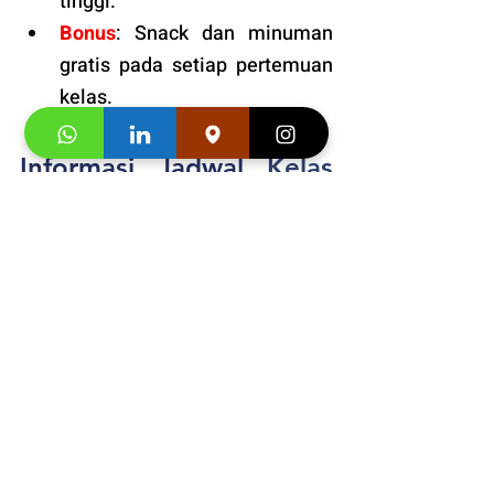
tinggi. 
Bonus
: Snack dan minuman 
gratis pada setiap pertemuan 
kelas. 
Informasi Jadwal 
Kelas 
Kelas Bahasa Jepang 
favorit anak-anak di 
Bandung dengan standar 
pengajaran terbaik
: 
+628176000095
Klaim 
"Promo first visit mu segera"
 saat 
Anda menghubungi konsultan studi kami.