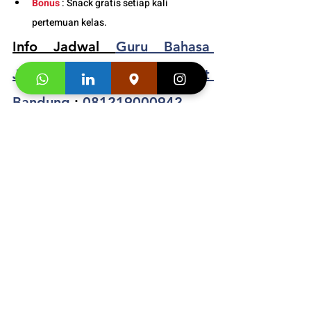
Bonus
 : Snack gratis setiap kali 
pertemuan kelas. 
Info Jadwal 
Guru Bahasa 
Jerman Dewasa Privat 
Bandung
 : 
081219000942
Segera hubungi konsultan studi kami dan 
klaim
"Promo first visit mu segera
". 
Informasi 
Buku
 dan Video Testimoni :
https://video.wixstatic.com/video/4e4695_9
1bcfdeeb38e47e48baecc061df29f03/1080p/
mp4/file.mp4