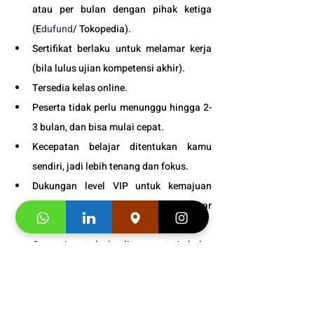
atau per bulan dengan pihak ketiga 
(E
dufund
/ Tokopedia).
Sertifikat berlaku untuk melamar kerja 
(bila lulus ujian kompetensi akhir).
Tersedia kelas online. 
Peserta tidak perlu menunggu hingga 2-
3 bulan, dan bisa mulai cepat.
Kecepatan belajar ditentukan kamu 
sendiri, jadi lebih tenang dan fokus.
Dukungan level VIP untuk kemajuan 
belajar kamu dan studi/kerja di luar 
negri.
Garansi untuk kualitas materi buku, 
pelayanan dan pengajar kami sampai 
puas.
Bonus
 : 
Snack gratis setiap kali 