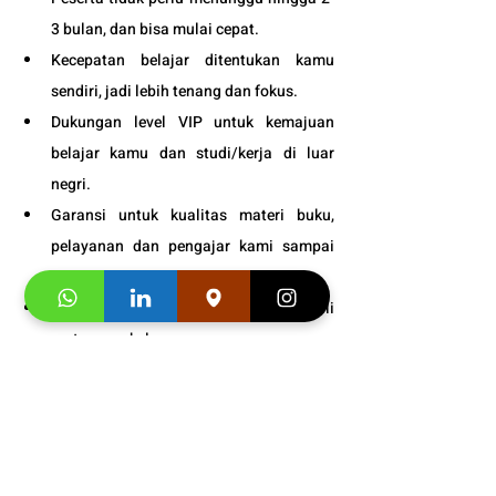
3 bulan, dan bisa mulai cepat.
Kecepatan belajar ditentukan kamu 
sendiri, jadi lebih tenang dan fokus.
Dukungan level VIP untuk kemajuan 
belajar kamu dan studi/kerja di luar 
negri.
Garansi untuk kualitas materi buku, 
pelayanan dan pengajar kami sampai 
puas.
Bonus
 : Snack gratis setiap kali 
pertemuan kelas.
Info 
Program 
Guru Bahasa 
Cina Anak Privat Jakarta
: 
0812-
1900-0942
Buku Asli Import dari 
Cina (HSK
)
  adult dan 
Junior