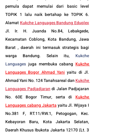
pemula dapat memulai dari basic level 
TOPIK 1 lalu naik bertahap ke TOPIK 6. 
Alamat 
Kukche Languages Bandung Eduplex
Jl. Ir. H. Juanda No.84, Lebakgede, 
Kecamatan Coblong, Kota Bandung, Jawa 
Barat , daerah ini termasuk strategis bagi 
warga Bandung. Selain itu, 
Kukche 
Languages
 juga membuka cabang 
Kukche 
Languages 
Bogor
 Ahmad Yani
 yaitu di Jl. 
Ahmad Yani No. 124 Tanahsareal dan
Kukche 
Languages Padjadjaran
di Jalan Padjajaran 
No. 60E Bogor Timur, serta di 
Kukche 
Languages cabang Jakarta
 yaitu Jl. Wijaya I 
No.381 F, RT.11/RW.1, Petogogan, Kec. 
Kebayoran Baru, Kota Jakarta Selatan, 
Daerah Khusus Ibukota Jakarta 12170 (Lt. 3 