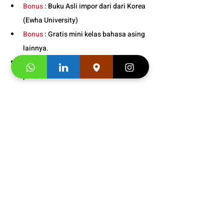
Bonus
 : Buku Asli impor dari dari Korea 
(Ewha University)
Bonus
 : Gratis mini kelas bahasa asing 
lainnya.
Bonus
 : Snack gratis setiap kali 
pertemuan kelas. 
Info Jadwal Kelas Bahasa 
Korea Anak di Bandung : 
081219000942
Segera hubungi konsultan studi kami dan 
klaim
 "Promo first visit mu segera". 
Informasi 
Buku
dan
 Video 
Testimoni
https://video.wixstatic.com/video/4e4695_f
d1e2b567dd7479baba7b32024f751df/1080
p/mp4/file.mp4