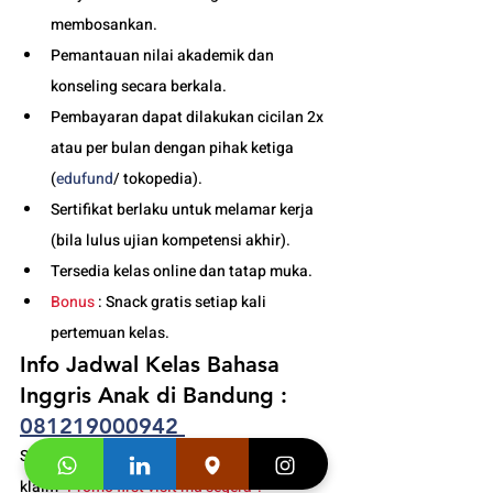
membosankan.
Pemantauan nilai akademik dan 
konseling secara berkala.
Pembayaran dapat dilakukan cicilan 2x 
atau per bulan dengan pihak ketiga 
(
edufund
/ tokopedia).
Sertifikat berlaku untuk melamar kerja 
(bila lulus ujian kompetensi akhir).
Tersedia kelas online dan tatap muka. 
Bonus
 : Snack gratis setiap kali 
pertemuan kelas. 
Info Jadwal Kelas Bahasa 
Inggris Anak di Bandung : 
081219000942
Segera hubungi konsultan studi kami dan 
klaim
 "Promo first visit mu segera".