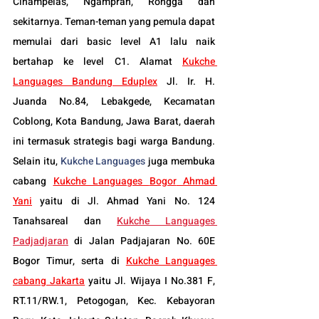
Cihampelas, Ngamprah, Rongga dan 
sekitarnya. Teman-teman yang pemula dapat 
memulai dari basic level A1 lalu naik 
bertahap ke level C1. Alamat 
Kukche 
Languages Bandung Eduplex
 Jl. Ir. H. 
Juanda No.84, Lebakgede, Kecamatan 
Coblong, Kota Bandung, Jawa Barat, daerah 
ini termasuk strategis bagi warga Bandung. 
Selain itu, 
Kukche Languages
 juga membuka 
cabang 
Kukche Languages 
Bogor
 Ahmad 
Yani
 yaitu di Jl. Ahmad Yani No. 124 
Tanahsareal dan
Kukche Languages 
Padjadjaran
 di Jalan Padjajaran No. 60E 
Bogor Timur, serta di 
Kukche Languages 
cabang Jakarta
 yaitu Jl. Wijaya I No.381 F, 
RT.11/RW.1, Petogogan, Kec. Kebayoran 