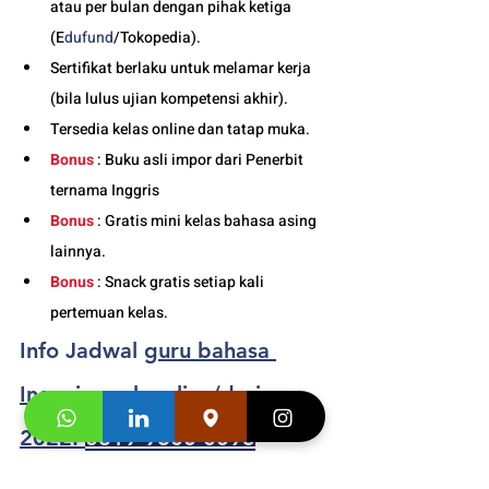
atau per bulan dengan pihak ketiga 
(E
dufund
/Tokopedia).
Sertifikat berlaku untuk melamar kerja 
(bila lulus ujian kompetensi akhir).
Tersedia kelas online dan tatap muka. 
Bonus
 : Buku asli impor dari Penerbit 
ternama Inggris
Bonus
 : Gratis mini kelas bahasa asing 
lainnya.
Bonus
 : Snack gratis setiap kali 
pertemuan kelas. 
Info Jadwal 
guru bahasa 
Inggris anak online/daring 
2022: 
0819-9600-0095
Buku Asli Import dari penerbit ternama 