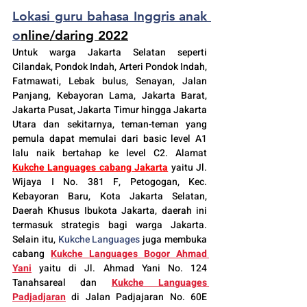
Lokasi 
guru bahasa Inggris anak 
o
nline/daring 2022
Untuk warga Jakarta Selatan seperti 
Cilandak
, Pondok Indah, Arteri Pondok Indah, 
Fatmawati, Lebak bulus, Senayan, Jalan 
Panjang, Kebayoran Lama, Jakarta Barat, 
Jakarta Pusat, Jakarta Timur hingga Jakarta 
Utara dan sekitarnya, teman-teman yang 
pemula dapat memulai dari basic level A1 
lalu naik bertahap ke level C2. Alamat 
Kukche Languages cabang Jakarta
 yaitu Jl. 
Wijaya I No. 381 F, Petogogan, Kec. 
Kebayoran Baru, Kota Jakarta Selatan, 
Daerah Khusus Ibukota Jakarta, daerah ini 
termasuk strategis bagi warga Jakarta. 
Selain itu, 
Kukche Languages
 juga membuka 
cabang 
Kukche Languages 
Bogor
 Ahmad 
Yani
yaitu di Jl. Ahmad Yani No. 124 
Tanahsareal dan
Kukche Languages 
Padjadjaran
di Jalan Padjajaran No. 60E 