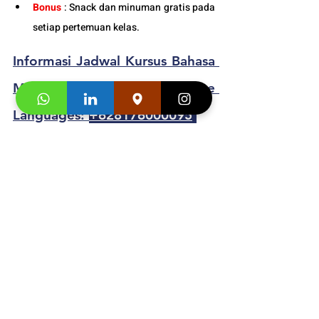
Bonus 
: Snack dan minuman gratis pada 
setiap pertemuan kelas. 
Informasi Jadwal 
Kursus Bahasa 
Mandarin Dewasa
 di Kukche 
Languages
: 
+628176000095
Segera hubungi konsultan studi kami dan 
klaim
"
Promo first visit mu segera
"
. 
Testimoni 
Kursus Bahasa 
Mandarin Dewasa
 di Kukche 
Languages:
Gabby Aurelia
 : "
It is such an amazing 
experience to take a language course at one 
of the best language courses in town. I have 