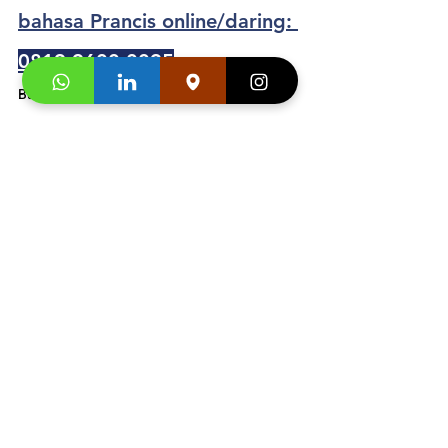
bahasa Prancis online/daring: 
0819-9600-0095
Buku Asli Import dari 
Prancis  Adult
 dan 
Junior
Segera hubungi konsultan studi kami dan 
klaim
"Promo first visit mu segera
". 
https://video.wixstatic.com/video/ae8f36_9
d15b01cd9c147e9be72223b1d331979/1080
p/mp4/file.mp4
Testimonial peserta 
bahasa 