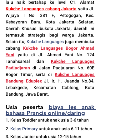
lalu naik bertahap ke level C1. Alamat 
Kukche Languages cabang Jakarta
 yaitu Jl. 
Wijaya I No. 381 F, Petogogan, Kec. 
Kebayoran Baru, Kota Jakarta Selatan, 
Daerah Khusus Ibukota Jakarta, daerah ini 
termasuk strategis bagi warga Jakarta. 
Selain itu, 
Kukche Languages
 juga membuka 
cabang 
Kukche Languages 
Bogor
 Ahmad 
Yani
yaitu di Jl. Ahmad Yani No. 124 
Tanahsareal dan
Kukche Languages 
Padjadjaran
di Jalan Padjajaran No. 60E 
Bogor Timur, serta di 
Kukche Languages 
Bandung Eduplex
 Jl. Ir. H. Juanda No.84, 
Lebakgede, Kecamatan Coblong, Kota 
Bandung, Jawa Barat.
Usia peserta 
biaya les anak 
bahasa Prancis online/daring
1. Kelas Toddler untuk anak usia 3-6 tahun
2. 
Kelas 
Primary 
untuk anak usia 6-11 tahun
3. Kelas Junior untuk usia 12-15 tahun