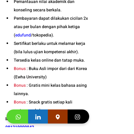
Pemantauan nilai akademik dan 
konseling secara berkala.
Pembayaran dapat dilakukan cicilan 2x 
atau per bulan dengan pihak ketiga 
(
edufund
/tokopedia).
Sertifikat berlaku untuk melamar kerja 
(bila lulus ujian kompetensi akhir).
Tersedia kelas online dan tatap muka. 
Bonus
 : Buku Asli impor dari dari Korea 
(Ewha University)
Bonus
 : Gratis mini kelas bahasa asing 
lainnya.
Bonus
 : Snack gratis setiap kali 
pertemuan kelas. 
Info Jadwal Kelas Korea Anak di Bandung : 
081219000942