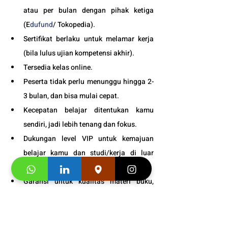
atau per bulan dengan pihak ketiga 
(E
dufund
/ Tokopedia).
Sertifikat berlaku untuk melamar kerja 
(bila lulus ujian kompetensi akhir).
Tersedia kelas online. 
Peserta tidak perlu menunggu hingga 2-
3 bulan, dan bisa mulai cepat.
Kecepatan belajar ditentukan kamu 
sendiri, jadi lebih tenang dan fokus.
Dukungan level VIP untuk kemajuan 
belajar kamu dan studi/kerja di luar 
negri.
Garansi untuk kualitas materi buku, 
pelayanan dan pengajar kami sampai 
puas.
Bonus
 : Snack gratis setiap kali 