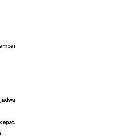
sampai 
jadwal 
cepat. 
i 