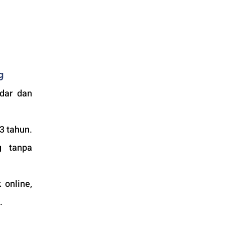
g
dar dan 
 tahun. 
 tanpa 
online, 
.