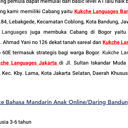
g pemula dapat memulai dari basic level A1 lalu naik b
ng kami memiliki Cabang yaitu 
Kukche Languages Ba
No.84, Lebakgede, Kecamatan Coblong, Kota Bandung, Jaw
 Languages
 juga membuka Cabang di Bogor yaitu
l. Ahmad Yani no 126 dekat tanah sareal dan 
Kukche La
o 60E termasuk strategis bagi warga Bogor. 
Kukche La
che Languages Jakarta
di 
Jl. Sultan Iskandar Muda 
 Kec. Kby. Lama, Kota Jakarta Selatan, Daerah Khusus 
vate Bahasa Mandarin Anak Online/Daring Bandu
usia 3-6 tahun