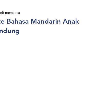
enit membaca
ate Bahasa Mandarin Anak
andung