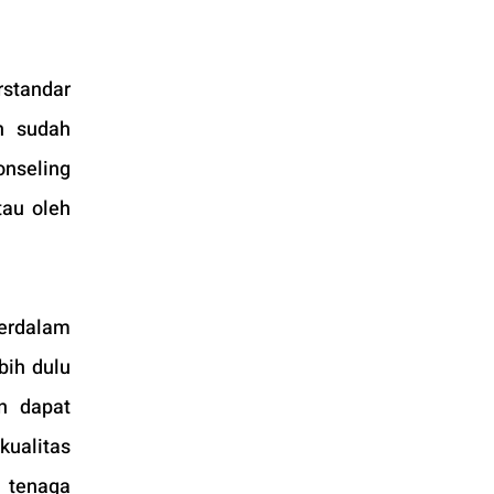
standar 
n sudah 
seling 
au oleh 
erdalam 
ih dulu 
n dapat 
ualitas 
 tenaga 