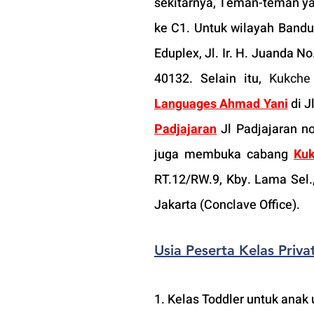
sekitarnya, Teman-teman yan
ke C1. Untuk wilayah Bandu
Eduplex, Jl. Ir. H. Juanda 
40132. Selain itu, 
Kukche
Languages Ahmad Yani
di J
Padjajaran
 Jl Padjajaran n
juga membuka cabang 
Kuk
RT.12/RW.9, Kby. Lama Sel.,
Jakarta (Conclave Office). 
Usia Peserta Kelas Pri
1. Kelas Toddler untuk anak 