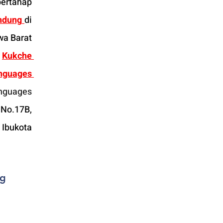
ertahap 
ndung
di 
a Barat 
Kukche 
nguages 
nguages
No.17B, 
Ibukota 
ng