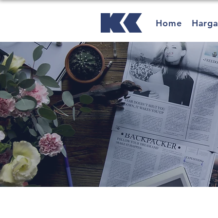
Home
Harg