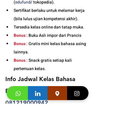
(
edufund
/ tokopedia).
Sertifikat berlaku untuk melamar kerja 
(bila lulus ujian kompetensi akhir).
Tersedia kelas online dan tatap muka. 
Bonus
 : Buku Asli impor dari Prancis
Bonus
 : Gratis mini kelas bahasa asing 
lainnya.
Bonus
 : Snack gratis setiap kali 
pertemuan kelas. 
Info Jadwal Kelas Bahasa 
Prancis Anak di Bandung : 
081219000942
Segera hubungi konsultan studi kami dan 
klaim
"Promo first visit mu segera
". 
Informasi 
Buku
 dan 
Video Testimoni
 :