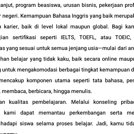
 lanjut, program beasiswa, urusan bisnis, pekerjaan prof
r negeri. Kemampuan Bahasa Inggris yang baik merupak
arier, baik di level lokal maupun global. Bagi ka
an sertifikasi seperti IELTS, TOEFL, atau TOEIC,
s yang sesuai untuk semua jenjang usia—mulai dari an
han belajar yang tidak kaku, baik secara online maupu
g untuk mengakomodasi berbagai tingkat kemampuan da
mencakup komponen utama seperti tata bahasa, pen
, membaca, berbicara, hingga menulis.
 kualitas pembelajaran. Melalui konseling pribad
la, kami dapat memantau perkembangan serta me
hadapi siswa selama proses belajar. Jadi, kamu tida