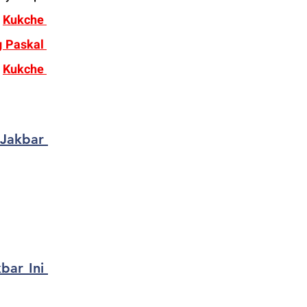
Kukche 
 Paskal 
 
Ku
kche 
Jakbar 
ar Ini 