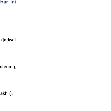
ar Ini 
(jadwal 
tening, 
akhir).