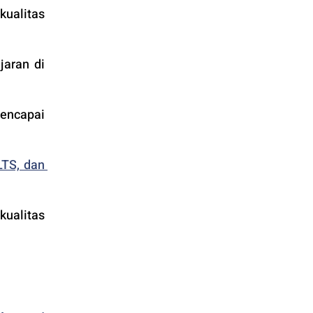
alitas 
aran di 
encapai 
TS, dan 
alitas 