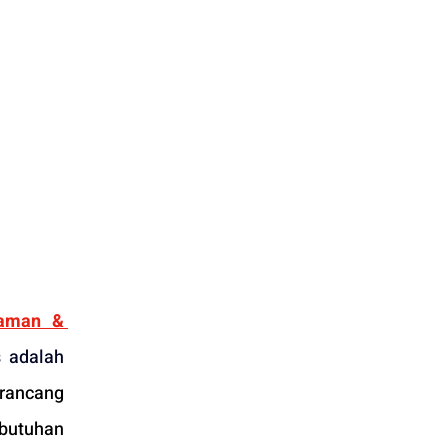
yaman & 
Kursus Bahasa Inggris berstandar internasional di Kukche Languages adalah 
rancang 
utuhan 