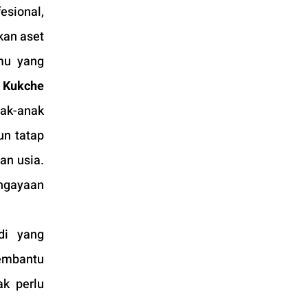
esional, 
an aset 
mu yang 
 
Kukche 
ak-anak 
n tatap 
n usia. 
gayaan 
i yang 
mbantu 
k perlu 