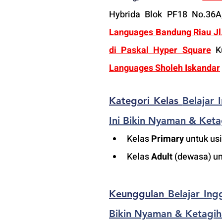
Hybrida Blok PF18 No.36A
Languages Bandung Riau Jl. 
di Paskal Hyper Square
 K
Languages Sholeh Iskandar
Kategori Kelas 
Belajar 
Ini Bikin Nyaman & Keta
K
elas 
Primary
 untuk us
Kelas 
Adult
 (dewasa) un
Keunggulan 
Belajar Ing
Bikin Nyaman & Ketagih