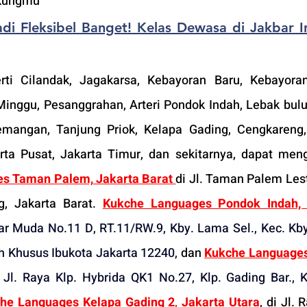
ukungmu
adi Fleksibel Banget! Kelas Dewasa di Jakbar Ini
rti Cilandak, Jagakarsa, Kebayoran Baru, Kebayora
nggu, Pesanggrahan, Arteri Pondok Indah, Lebak bulus
emangan, Tanjung Priok, Kelapa Gading, Cengkareng
rta Pusat, Jakarta Timur, dan sekitarnya, dapat meng
s Taman Palem, Jakarta Barat 
di 
Jl. Taman Palem Lesta
, Jakarta Barat
. 
Kukche Languages Pondok Indah, J
dar Muda No.11 D, RT.11/RW.9, Kby. Lama Sel., Kec. Kby
ah Khusus Ibukota Jakarta 12240
,
 dan 
Kukche Languages
Jl. Raya Klp. Hybrida QK1 No.27, Klp. Gading Bar., Ke
he Languages Kelapa Gading 2
, 
Jakarta Utara
, di 
Jl. R