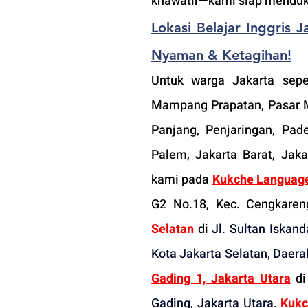
khawatir—kami siap mend
Lokasi 
Belajar Inggris J
Nyaman & Ketagihan!
Untuk warga Jakarta sepe
Mampang Prapatan, Pasar Mi
Panjang, Penjaringan, Pad
Palem, Jakarta Barat, Jaka
kami pada
Kukche Language
G2 No.18, Kec. Cengkareng
Selatan
 di
Jl. Sultan Iskan
Kota Jakarta Selatan, Daer
Gading 1, Jakarta Utara
 di
Gading, Jakarta Utara.
Kukc