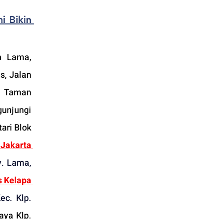
 Bikin 
n Lama, 
, Jalan 
, Taman 
unjungi 
ri Blok 
akarta 
. Lama, 
 Kelapa 
c. Klp. 
aya Klp. 