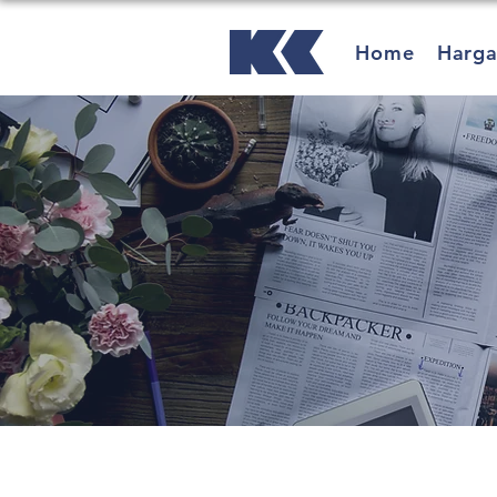
Home
Harg