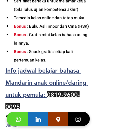
Sertifikat berlaku untuk melamar kerja 
(bila lulus ujian kompetensi akhir).
Tersedia kelas online dan tatap muka. 
Bonus
 : Buku Asli impor dari Cina (HSK)
Bonus
 : Gratis mini kelas bahasa asing 
lainnya.
Bonus
 : Snack gratis setiap kali 
pertemuan kelas. 
Info jadwal belajar bahasa 
Mandarin anak online/daring 
untuk pemula: 
0819-9600-
0095
Buku Asli Import dari 
Cina (HSK
)
  adult dan 
Junior
Segera hubungi konsultan studi kami dan 