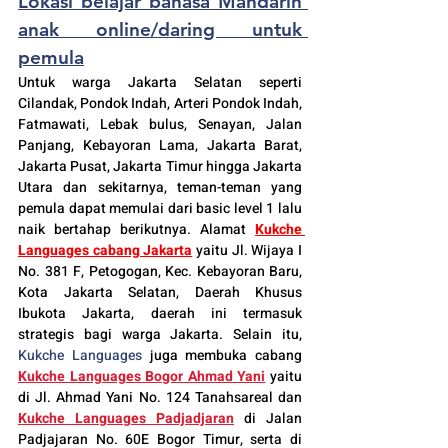
Lokasi belajar bahasa Mandarin 
anak online/daring untuk 
pemula
Untuk warga Jakarta Selatan seperti 
Cilandak
, Pondok Indah, Arteri Pondok Indah, 
Fatmawati, Lebak bulus, Senayan, Jalan 
Panjang, Kebayoran Lama, Jakarta Barat, 
Jakarta Pusat, Jakarta Timur hingga Jakarta 
Utara dan sekitarnya, teman-teman yang 
pemula dapat memulai dari basic level 1 lalu 
naik bertahap berikutnya. Alamat 
Kukche 
Languages cabang Jakarta
 yaitu Jl. Wijaya I 
No. 381 F, Petogogan, Kec. Kebayoran Baru, 
Kota Jakarta Selatan, Daerah Khusus 
Ibukota Jakarta, daerah ini termasuk 
strategis bagi warga Jakarta. Selain itu, 
Kukche Languages
 juga membuka cabang 
Kukche Languages 
Bogor
 Ahmad Yani
yaitu 
di Jl. Ahmad Yani No. 124 Tanahsareal dan
Kukche Languages Padjadjaran
di Jalan 
Padjajaran No. 60E Bogor Timur, serta di 