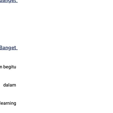
Banget 
Banget 
 begitu 
n dalam 
earning 