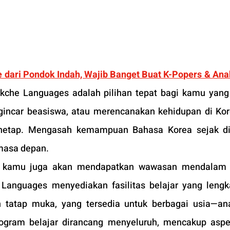
 dari Pondok Indah, Wajib Banget Buat K-Popers & Anak
ukche Languages adalah pilihan tepat bagi kamu yang
incar beasiswa, atau merencanakan kehidupan di Kore
etap. Mengasah kemampuan Bahasa Korea sejak din
masa depan.
, kamu juga akan mendapatkan wawasan mendalam t
Languages menyediakan fasilitas belajar yang lengka
 tatap muka, yang tersedia untuk berbagai usia—ana
ogram belajar dirancang menyeluruh, mencakup aspe