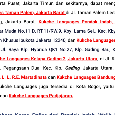
rta Pusat, Jakarta Timur, dan sekitarnya, dapat meng
s Taman Palem, Jakarta Barat 
di 
Jl. Taman Palem Lesta
, Jakarta Barat
. 
Kukche Languages Pondok Indah, J
dar Muda No.11 D, RT.11/RW.9, Kby. Lama Sel., Kec. Kby
ah Khusus Ibukota Jakarta 12240
,
 dan 
Kukche Languages
Jl. Raya Klp. Hybrida QK1 No.27, Klp. Gading Bar., Ke
he Languages Kelapa Gading 2
, 
Jakarta Utara
, di 
Jl. R
, Pegangsaan Dua, Kec. Klp. 
Gading
, Jakarta Utara
.
L. L. R.E. Martadinata
dan 
Kukche Languages Bandung
ukche Languages juga tersedia di Kota Bogor, yaitu
 dan 
Kukche Languages Padjajaran
.