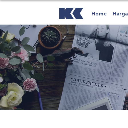
Home
Harg