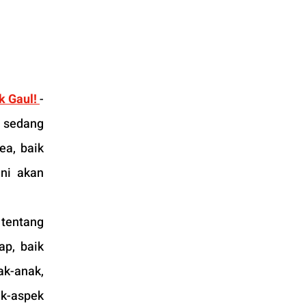
 Gaul! 
- 
 sedang 
a, baik 
i akan 
entang 
p, baik 
k-anak, 
k-aspek 