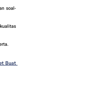
an soal-
alitas 
rta. 
t Buat 