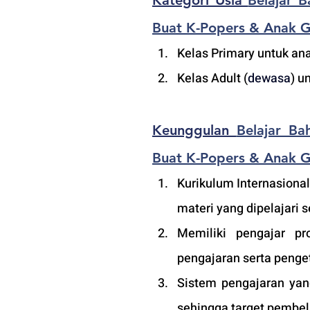
Kategori Usia 
Belajar 
Buat K-Popers & Anak G
Kelas Primary untuk ana
Kelas Adult (
dewasa
) u
Keunggulan 
Belajar Ba
Buat K-Popers & Anak G
Kurikulum Internasional
materi yang dipelajari s
Memiliki pengajar pro
pengajaran serta penge
Sistem pengajaran yang
sehingga target pembela