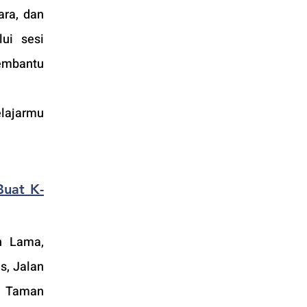
ra, dan 
ui sesi 
mbantu 
lajarmu 
Buat K-
n Lama, 
, Jalan 
, Taman 