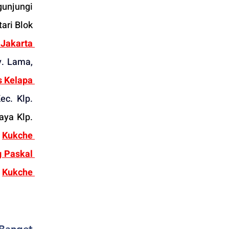
unjungi 
ri Blok 
akarta 
. Lama, 
 Kelapa 
c. Klp. 
aya Klp. 
Kukche 
 Paskal 
 
Ku
kche 