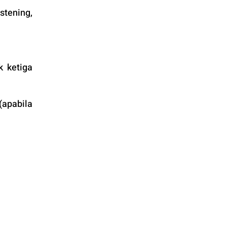
tening, 
 ketiga 
apabila 