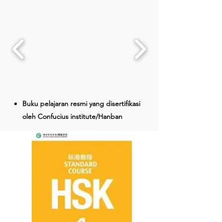
kursus ini terdiri dari HSK 1 sampai HSK 6.
Program
ini menggunakan
pengajaran
secara express
dengan metode
pembelajaran khusus pada persiapan ujian
HSK dan
ujian try-out
yang terdiri dari
kosakata, tata bahasa, mendengar dan
membaca.
Buku pelajaran resmi yang disertifikasi
oleh Confucius institute/Hanban
sebagai buku persiapan ujian HSK di
seluruh dunia.
Setiap set terdiri
dari buku ajar dan
buku latihan dan disusun berdasarkan
silabus HSK yang dibuat Hanban
.
Penyajian bahan ajar disusun secara
tematik
dan fokus kepada
pengembangan ketrampilan berbahasa