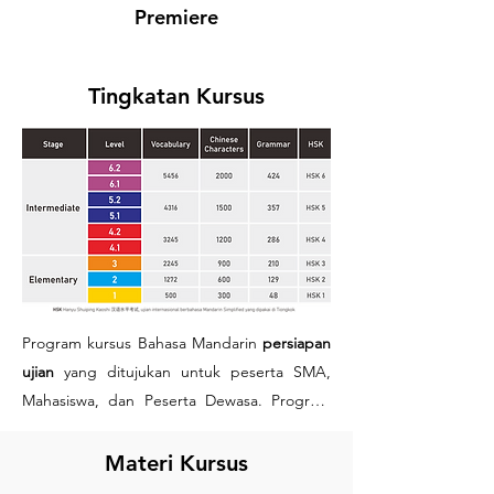
Premiere
Tingkatan Kursus
Program kursus Bahasa Mandarin
persiapan
ujian
yang ditujukan untuk peserta SMA,
Mahasiswa, dan Peserta Dewasa. Program
kursus ini bertujuan membantu peserta
kursus
mempersiapkan ujian HSK secara
Materi Kursus
cepat
dalam waktu yang singkat. Program