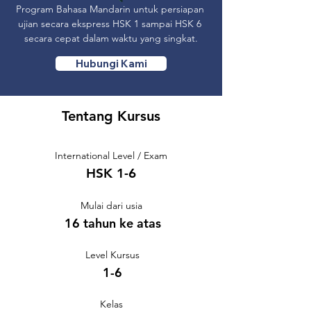
Program Bahasa Mandarin untuk persiapan 
ujian secara ekspress HSK 1 sampai HSK 6 
secara cepat dalam waktu yang singkat.
Hubungi Kami
Tentang Kursus
International Level / Exam
HSK 1-6
Mulai dari usia
16 tahun ke atas
Level Kursus
1-6
Kelas