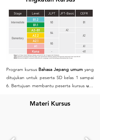
Program kursus
Bahasa Jepang umum
yang
ditujukan untuk peserta SD kelas 1 sampai
6. Bertujuan membantu peserta kursus
usia
anak
mengenali, mempelajari dan
menguasai kemampuan
Bahasa Jepang
Materi Kursus
untuk pertama kalinya
. Program kursus ini
terdiri dari
level A0 (Kana) - B1.
Menggunakan
metode pembelajaran
step
by step
yang tidak membosankan, dan