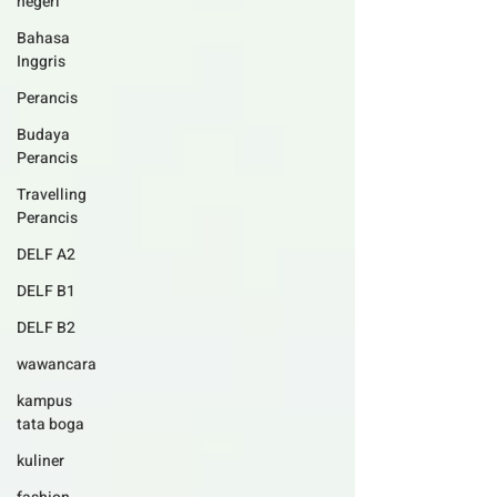
negeri
Bahasa
Inggris
Perancis
Budaya
Perancis
Travelling
Perancis
DELF A2
DELF B1
DELF B2
wawancara
kampus
tata boga
kuliner