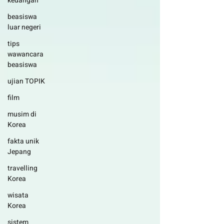
keuangan
beasiswa
luar negeri
tips
wawancara
beasiswa
ujian TOPIK
film
musim di
Korea
fakta unik
Jepang
travelling
Korea
wisata
Korea
sistem