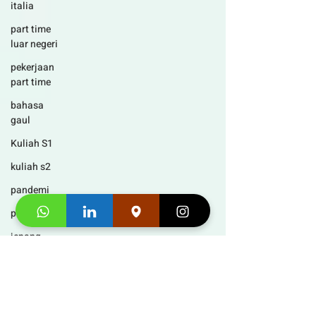
italia
part time
luar negeri
pekerjaan
part time
bahasa
gaul
Kuliah S1
kuliah s2
pandemi
pekerjaan
jepang
jerman
budaya
jerman