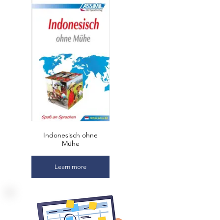
bahasa
yang dipikirkan dengan
cermat
,
sistem pengulangan permanen
untuk
mengkonsolidasikan pengetahuan yang
Anda miliki.
Dialog yang hidup dan bermanfaat
.
Kemajuan
yang dipertimbangkan
dengan cermat.
Rekaman audio
mencakup semua teks
pelajaran dan setiap latihan terjemahan
dari buku.
Indonesisch ohne
Mühe
Learn more