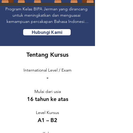
Program Kelas BIPA Jerman yang dirancang 
untuk meningkatkan dan menguasai 
kemampuan percakapan Bahasa Indonesia 
untuk peserta asing remaja hingga dewasa 
Hubungi Kami
dengan keseharian berbahasa Jerman yang 
setara level A1 – B2.
Tentang Kursus
International Level / Exam
-
Mulai dari usia
16 tahun ke atas
Level Kursus
A1 – B2