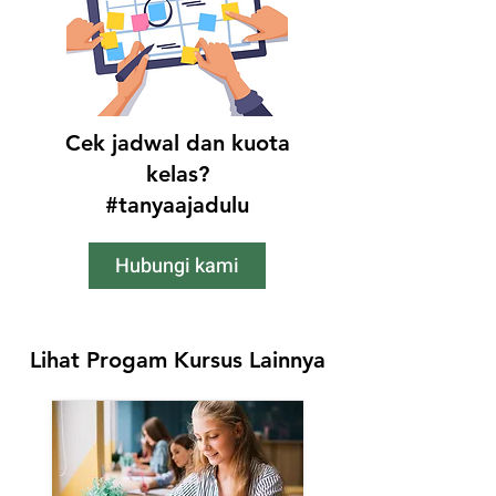
membantu siswa belajar
dengan cara yang lebih jelas
dan menyenangkan.
Menawarkan tujuh lagu asli
dan video
untuk mempelajari
Cek jadwal dan kuota
alfabet (konten yang dapat
kelas?
diunduh).
#tanyaajadulu
Hubungi kami
Lihat Progam Kursus Lainnya