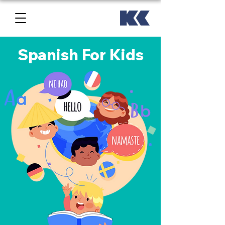
Spanish For Kids