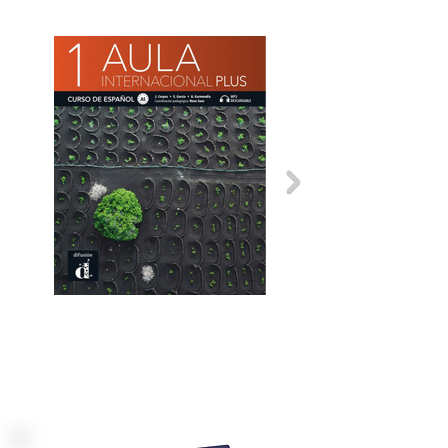
pendekatan komunikatif
tercanggih di ruang kelas
Bahasa Spanyol.
Teks dan dokumen yang
sangat bervariasi
(halaman
web, email, artikel surat kabar,
brosur, tes, iklan, dll.)
Mempelajari fungsi bahasa
dalam berbagai aspeknya
(morfologis, leksikal, sintaksis,
fungsional, tekstual, dll.) dan
memperkuat pengetahuan
eksplisit tentang tata bahasa.
Leksikon dasar unit yang
disusun dengan cara yang
sangat visual
dan menemukan
kolokasi leksikal yang
membantu peserta