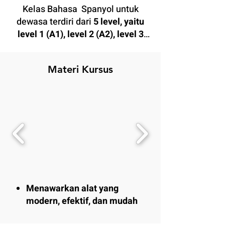
Kelas Bahasa Spanyol untuk
dewasa terdiri dari
5 level, yaitu
level 1 (A1), level 2 (A2), level 3
(B1), level 4 (B2.1) dan level 5
(B2.2)
. Setelah selesai kursus,
Materi Kursus
peserta akan mampu untuk
mengikuti ujian
DELE A1-B2
.
Tersedia placement test bagi yang
sudah pernah belajar. Jika belum
pernah belajar, maka secara
otomatis harus memulai dari
level
1
.
Menawarkan alat yang
modern, efektif, dan mudah
dipahami
untuk menghadirkan