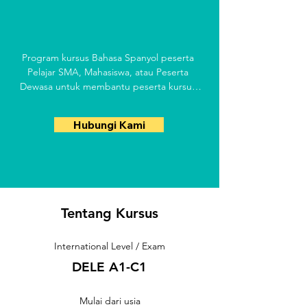
Program kursus Bahasa Spanyol peserta 
Pelajar SMA, Mahasiswa, atau Peserta 
Dewasa untuk membantu peserta kursus 
menguasai Bahasa Spanyol secara 
komprehensif.
Hubungi Kami
Tentang Kursus
International Level / Exam
DELE A1-C1
Mulai dari usia