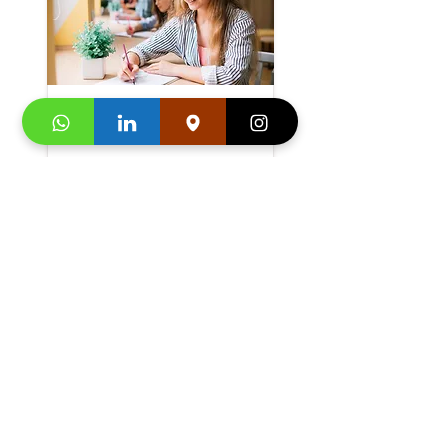
Komprehensif
Russian
Button
Komprehensif
Dutch For Kids