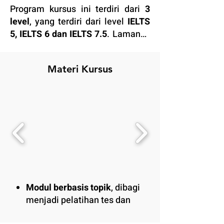
Program kursus ini terdiri dari
3
level
, yang terdiri dari level
IELTS
5, IELTS 6 dan IELTS 7.5
. Lamanya
kursus dalam setiap tingkatan
dapat berbeda-beda. Tersedia tes
Materi Kursus
penempatan bagi yang sudah
pernah belajar. Untuk memulai
IELTS Preparation, total nilai IELTS
band kamu adalah minimal
band 4
.
Modul berbasis topik
, dibagi
menjadi pelatihan tes dan
latihan tes, meningkatkan