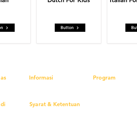
ian
Dutch For Kids
Italian F
on
Button
Bu
las
Informasi
Program
ular
Testimonial
Inggris
Spanyol
miere
Partnership
Jepang
Italia
udi
Syarat & Ketentuan
Mandarin
Arab
Korea
Belanda
man
Kelas Regular
Prancis
Rusia
ang
Kelas Premiere
Kelas Pro Online
Jerman
BIPA