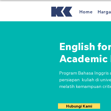
Home
Harg
English fo
Academic 
Program Bahasa Inggris 
persiapan  kuliah di univer
melatih kemampuan critic
topik tentang akademis.
Hubungi Kami