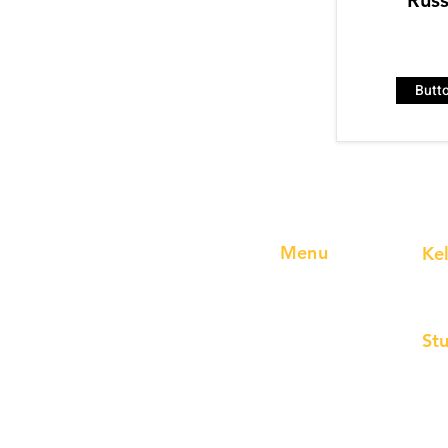
Russ
Butt
Menu
Ke
Home
Reg
Lokasi
Pre
St
Karir
Blog
Jer
Form Pendaftaran
Jep