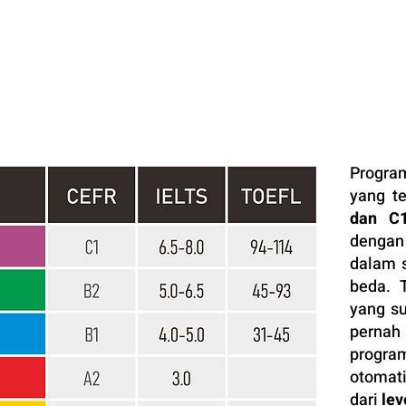
Program
yang te
dan C
denga
dalam s
beda. 
yang su
perna
progra
otomati
dari
lev