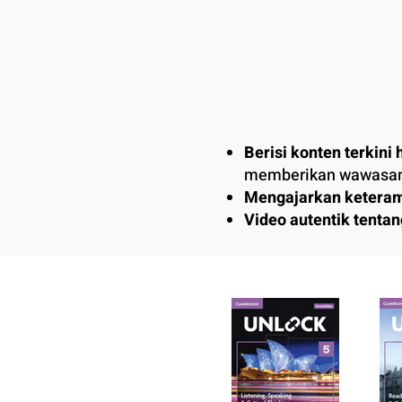
Berisi konten terkini
memberikan wawasan 
Mengajarkan keteramp
Video autentik tenta
memotivasi peserta di
Kata-kata berfrekuens