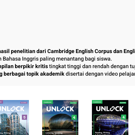
 hasil penelitian dari Cambridge English Corpus dan Engl
Bahasa Inggris paling menantang bagi siswa.
ilan berpikir kritis
tingkat tinggi dan rendah dengan tuj
ng berbagai topik akademik
disertai dengan video pelaj
dik.
i tinggi
di Cambridge Academic Corpus disorot seluruh