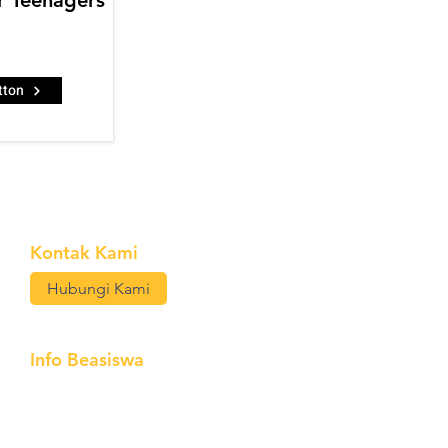
or Teenagers
tton
Kontak Kami
Hubungi Kami
Info Beasiswa