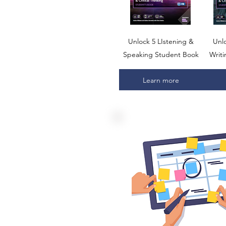
Unlock 5 LIstening &
Unl
Speaking Student Book
Writ
Learn more