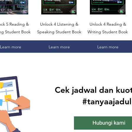
ock 5 Reading &
Unlock 4 LIstening &
Unlock 4 Reading &
ing Student Book
Speaking Student Book
Writing Student Book
Learn more
Learn more
Learn more
Cek jadwal dan kuot
#tanyaajadul
Hubungi kami