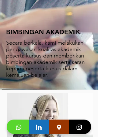
BIMBINGAN AKADEMIK
Secara berkala, kami melakukan
pengawasan kualitas akademik
peserta kursus dan memberikan
bimbingan akademik serta saran
kepada peserta kursus dalam
kemajuan belajar.