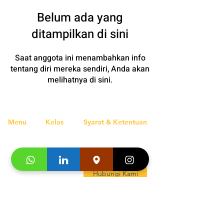
Belum ada yang
ditampilkan di sini
Saat anggota ini menambahkan info
tentang diri mereka sendiri, Anda akan
melihatnya di sini.
Menu
Kelas
Syarat & Ketentuan
Home
Regular
Regular
Premiere
Lokasi
Premiere
Karir
Studi
Kontak Kami
Blog
Jerman
Hubungi Kami
Daftar
Jepang
Program
Inggris
Spanyol
Jepang
Italia